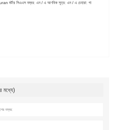
Furan মর্টার সিএএস নম্বর: এন / এ আণবিক সূত্র: এন / এ চেহারা: গা
র মধ্যে)