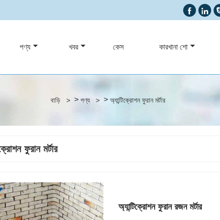


পণ্য
খবর
কেস
কারখানা শো
>
>
বাড়ি
>
পণ্য
>
অ্যান্টিক্রোশন ফুরান মর্টার
িক্রোশন ফুরান মর্টার
অ্যান্টিক্রোশন ফুরান রজন মর্টার