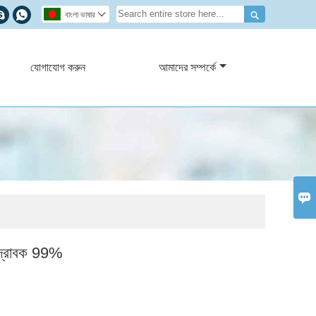



বাংলা ভাষার

যোগাযোগ করুন
আমাদের সম্পর্কে

 দ্রাবক 99%