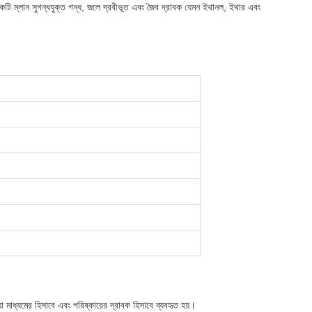
ম্লান সুগন্ধযুক্ত গন্ধ, জলে দ্রবীভূত এবং জৈব দ্রাবক যেমন ইথানল, ইথার এবং
়া মাধ্যমের হিসাবে এবং পরিষ্কারের দ্রাবক হিসাবে ব্যবহৃত হয়।