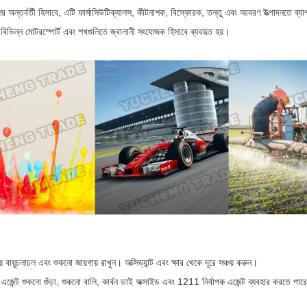
র অন্তর্বর্তী হিসাবে, এটি ফার্মাসিউটিক্যালস, কীটনাশক, বিস্ফোরক, তন্তু এবং আবরণ উত্পাদনতে ব্য
 বিভিন্ন মোটরস্পোর্ট এবং শখগুলিতে জ্বালানী সংযোজক হিসাবে ব্যবহৃত হয়।
 বায়ুচলাচল এবং শুকনো জায়গায় রাখুন। অক্সিড্যান্ট এবং ক্ষার থেকে দূরে সঞ্চয় করুন।
ক এজেন্ট শুকনো গুঁড়া, শুকনো বালি, কার্বন ডাই অক্সাইড এবং 1211 নির্বাপক এজেন্ট ব্যবহার করতে পার