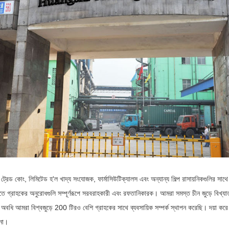
ং ট্রেড কোং, লিমিটেড হ'ল খাদ্য সংযোজক, ফার্মাসিউটিক্যালস এবং অন্যান্য শিল্প রাসায়নিকগুলির সাথ
তে গ্রাহকের অনুরোধগুলি সম্পূর্ণরূপে সরবরাহকারী এবং রফতানিকারক। আমরা সমস্ত চীন জুড়ে বিখ্যা
বধি আমরা বিশ্বজুড়ে 200 টিরও বেশি গ্রাহকের সাথে ব্যবসায়িক সম্পর্ক স্থাপন করেছি। দয়া 
 না।