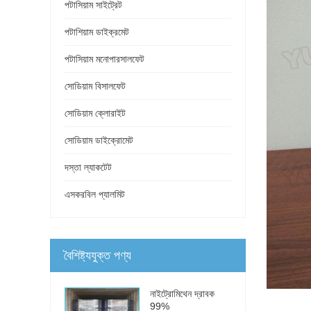
পটাসিয়াম সাইট্রেট
পটাশিয়াম ডাইক্রমেট
পটাসিয়াম মনোপারসালফেট
সোডিয়াম বিসালফেট
সোডিয়াম ক্লোরাইট
সোডিয়াম ডাইক্রোমেট
দস্তা ল্যাকটেট
এসকরবিল প্যালমিট
বৈশিষ্ট্যযুক্ত পণ্য
নাইট্রোমিথেন দ্রাবক
99%