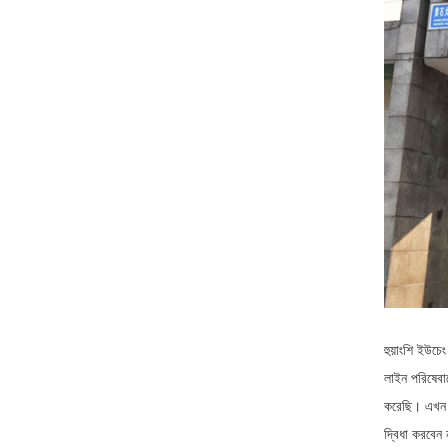
হুয়াংশি ইউচে
লাইন পরিষেবা
করেছি। এখন অ
দ্বিধা করবেন