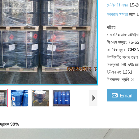
ডেলিভারি সময়
15-2
সরবরাহ ক্ষমতা
মাসে 
পরিচয়
রাসায়নিক নাম: নাইট্
সিএএস নম্বর: 75-5
আণবিক সূত্র: CH
উপস্থিতি: স্বচ্ছ তরল
বিশুদ্ধতা: 99.5% মি
ইউএন নং: 1261
বিপজ্জনক শ্রেণি: 3

Email
ন দ্রাবক 99%