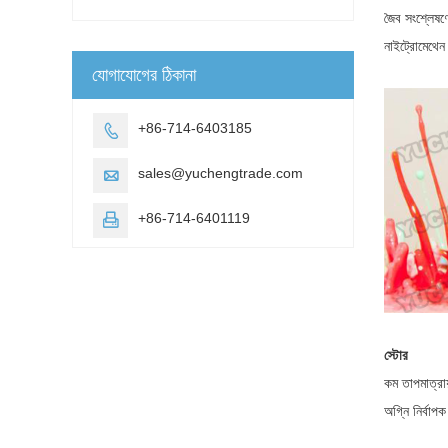
জৈব সংশ্লেষণে
নাইট্রোমেথেন
যোগাযোগের ঠিকানা
+86-714-6403185

sales@yuchengtrade.com

+86-714-6401119

স্টোর
কম তাপমাত্রায়
অগ্নি নির্বাপ