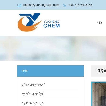

sales@yuchengtrade.com
+86-714-6403185

বাড়ি
পণ্য
নাইট্র
বেসিক ক্রোম সালফেট
ক্যালসিয়াম সাইট্রেট
ক্রোম অক্সাইড সবুজ