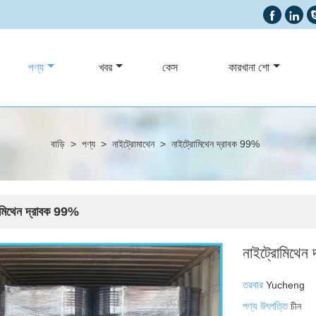


পণ্য
খবর
কেস
কারখানা শো
বাড়ি
>
পণ্য
>
নাইট্রোমাথেন
>
নাইট্রোমিথেন দ্রাবক 99%
োমিথেন দ্রাবক 99%
নাইট্রোমিথেন
তরবার
Yucheng
পণ্য উৎপত্তি
চীন