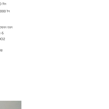
0 দিন
1000 টন
রোমেথেন তরল
2-5
3NO2
নিট