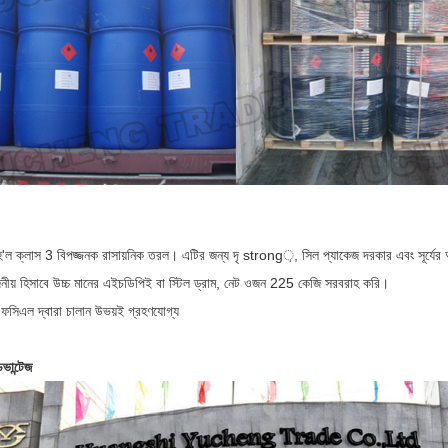
হ'ল ক্লাস 3 বিপজ্জনক রাসায়নিক তরল। এটির জন্য দৃ strong়, সিল প্যাকেজ দরকার এবং সূর্য
নীয় হিসাবে উচ্চ মানের এইচডিপিই বা স্টিল ড্রাম, নেট ওজন 225 কেজি সরবরাহ করি।
সিএল দ্বারা চালান উভয়ই গ্রহণযোগ্য
ভান্টেজ