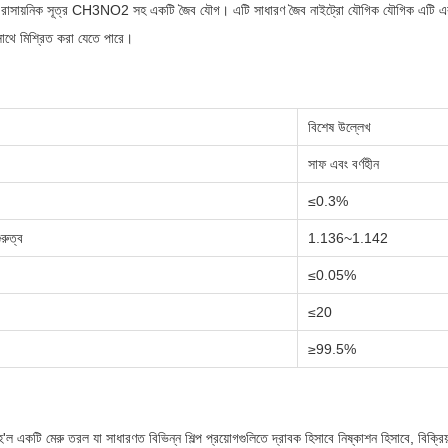
 রাসায়নিক সূত্র CH3NO2 সহ একটি জৈব যৌগ। এটি সাধারণ জৈব নাইট্রো যৌগিক যৌগিক এটি একটি 
থে মিশ্রিত করা যেতে পারে।
বিশেষ উল্লেখ
সাফ এবং বর্ণহীন
≤
0.3%
রুত্ব
1.136
~
1.142
≤
0.05%
≤
20
≥
99.5%
'ল একটি মেরু তরল যা সাধারণত বিভিন্ন শিল্প প্রয়োগগুলিতে দ্রাবক হিসাবে নিষ্কাশন হিসাবে, বিক্রিয