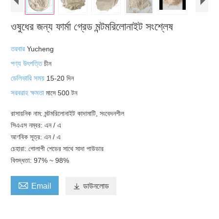
ওষুধের জন্য ফার্মা গ্রেড মন্টমরিলোনাইট সংশ্লেষ
তরবার
Yucheng
পণ্য উৎপত্তি
চীন
ডেলিভারি সময়
15-20 দিন
সরবরাহ ক্ষমতা
মাসে 500 টন
রাসায়নিক নাম: মন্টমরিলোনাইট কাদামাটি, সংবেদনশীল
সিএএস নম্বর: এন / এ
আণবিক সূত্র: এন / এ
চেহারা: গোলাপী শেডের সাথে সাদা পাউডার
বিশুদ্ধতা: 97% ~ 98%

Email

ডাউনলোড