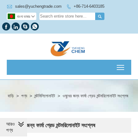

sales@yuchengtrade.com
+86-714-6403185


বাংলা ভাষার





Toggl
বাড়ি
>
পণ্য
>
মন্টমিলিলোনাইট
>
ওষুধের জন্য ফার্মা গ্রেড মন্টমরিলোনাইট সংশ্লেষ
আরও
ওষুধের জন্য ফার্মা গ্রেড মন্টমরিলোনাইট সংশ্লেষ
পণ্য