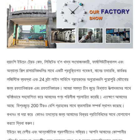
হুয়াংশি ইউচেং ট্রেড কোং, লিমিটেড হ'ল খাদ্য সংযোজনকারী, ফার্মাসিউটিক্যালস এবং
অন্যান্য শিল্প রাসায়নিকগুলির সাথে একটি প্রযুক্তিগত গবেষণা, মানের তদারকি, কার্যকর
লজিস্টিক ব্যবস্থা এবং 24 ঘন্টা লাইন সার্ভিসে গ্রাহকদের অনুরোধগুলি পুরোপুরি মেটানোর
জন্য রফতানিকারক এবং রফতানিকারক। আমরা সমস্ত চীন জুড়ে বিখ্যাত উত্পাদকদের সাথে
ঘনিষ্ঠভাবে সহযোগিতা করে আমাদের পণ্য পরিসীমা প্রসারিত করেছি। এতক্ষণে আমাদের
আছে
বিশ্বজুড়ে 200 টিরও বেশি গ্রাহকের সাথে ব্যবসায়িক সম্পর্ক স্থাপন করেছে।
কখনও না দয়া করে
কোনও তদন্তের জন্য আমাদের বিক্রয় প্রতিনিধিদের সাথে যোগাযোগ
করতে দ্বিধা করুন।
ইউচেং বহু দেশীয় এবং আন্তর্জাতিক প্রদর্শনীতেও সক্রিয়। আপনি আমাদের কোম্পানীর