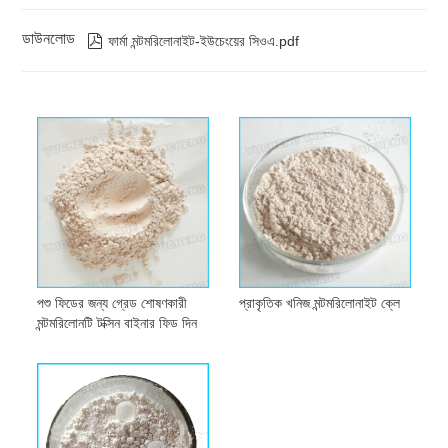
ডাউনলোড

ফার্মা মন্টমরিলোনাইট-ইউচেংয়ের সিওএ.pdf
পশু ফিডের জন্য গ্রেড শোষণকারী
প্রাকৃতিক খনিজ মন্টমরিলোনাইট ক্লে
মন্টমরিলোনটি টক্সিন বাইনার ফিড দিন