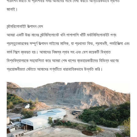
পরিদর্শন করতে বা প্রদর্শনীর সময় আমাদের সাথে দেখা করতে আন্তরিকভাবে স্বাগত
জানাই।
মন্টমরিলোনাইট উত্পাদন বেস
আমরা একটি উচ্চ মানের মন্টমিলিলোনেট খনি পাশাপাশি খাঁটি মনটমিলিলোনাইট পণ্য
প্রস্তুতকারকের সম্পূর্ণ উত্পাদন লাইনের মালিক, যা প্রধানত ফিড, প্রসাধনী, পশুচিকিত্সা এবং
ফার্ম শিল্পে ব্যবহৃত হয়। আমাদের নিজস্ব ল্যাব সহ এবং বেশ কয়েকটি বিখ্যাত
বিশ্ববিদ্যালয়কে সহযোগিতা করে আমরা শেষ ধাপের ব্যবহারকারীদের বিভিন্ন ধরণের
প্রয়োজনীয়তা মেটাতে আমাদের পণ্যটিতে ধারাবাহিকভাবে উন্নতি করি।