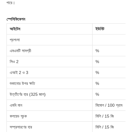
পারে।
স্পেসিফিকেশন
আইটেম
ইউনিট
প্রশংসা
এমএমটি সামগ্রী
%
সিও 2
%
এআই 2 ও 3
%
শুকানোর উপর ক্ষতি
%
উত্তীর্ণের হার (325 জাল)
%
এমবি মান
মিমোল / 100 গ্রাম
কলয়েড সূচক
মিলি / 15 জি
সম্প্রসারণের হার
মিলি / 15 জি