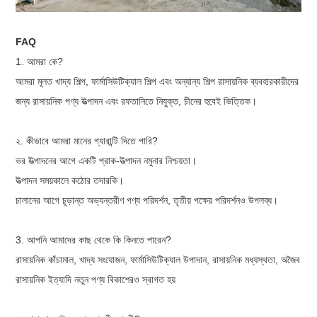
FAQ
1. আমরা কে?
আমরা মূলত খাদ্য শিল্প, ফার্মাসিউটিক্যাল শিল্প এবং অন্যান্য শিল্প রাসায়নিক ব্যবহারকারীদের
জন্য রাসায়নিক পণ্য উত্পাদন এবং রফতানিতে নিযুক্ত, চীনের হুবেই ভিত্তিক।
২. কীভাবে আমরা মানের গ্যারান্টি দিতে পারি?
ভর উত্পাদনের আগে একটি প্রাক-উত্পাদন নমুনার নিশ্চয়তা।
উত্পাদন সময়কালে কঠোর তদারকি।
চালানের আগে চূড়ান্ত অভ্যন্তরীণ পণ্য পরিদর্শন, তৃতীয় পক্ষের পরিদর্শনও উপলব্ধ।
3. আপনি আমাদের কাছ থেকে কি কিনতে পারেন?
রাসায়নিক কাঁচামাল, খাদ্য সংযোজন, ফার্মাসিউটিক্যাল উপাদান, রাসায়নিক মধ্যস্থতা, অজৈব
রাসায়নিক ইত্যাদি নতুন পণ্য বিকাশেরও স্বাগত হয়