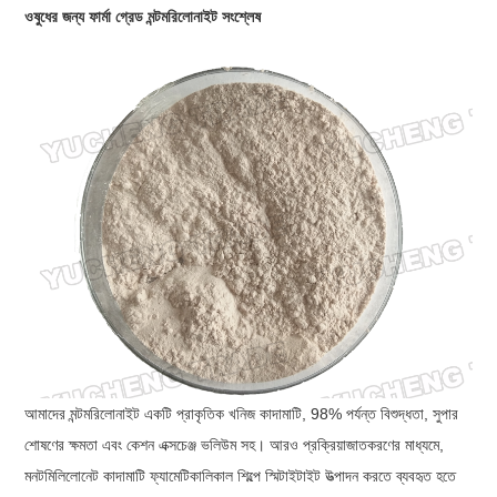
ওষুধের জন্য ফার্মা গ্রেড মন্টমরিলোনাইট সংশ্লেষ
আমাদের মন্টমরিলোনাইট একটি প্রাকৃতিক খনিজ কাদামাটি, 98% পর্যন্ত বিশুদ্ধতা, সুপার
শোষণের ক্ষমতা এবং কেশন এক্সচেঞ্জ ভলিউম সহ। আরও প্রক্রিয়াজাতকরণের মাধ্যমে,
মনটমিলিলোনেট কাদামাটি ফ্যামেটিকালিকাল শিল্পে স্মিটাইটাইট উত্পাদন করতে ব্যবহৃত হতে