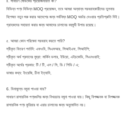
৪. সাধারণ মোউকের প্রয়োজনীয়তা কী?
বিভিন্ন পণ্য বিভিন্ন MOQ প্রয়োজন, তবে আমরা অন্যান্য সরবরাহকারীদের তুলনায়
বিশেষত নতুন শুরু করার আদেশের জন্য সর্বনিম্ন MOQ অর্ডার দেওয়ার প্রতিশ্রুতি দিই।
গ্রাহকদের সহায়তা করার জন্য আমাদের চালানের বহুমুখী উপায় রয়েছে।
৫. আমরা কোন পরিষেবা সরবরাহ করতে পারি?
স্বীকৃত বিতরণ শর্তাদি: এফওবি, সিএফআর, সিআইএফ, সিআইপি
;
স্বীকৃত অর্থ প্রদানের মুদ্রা: মার্কিন ডলার, ইউরো, এইচকেডি, সিএনওয়াই;
স্বীকৃত অর্থের প্রকার: টি / টি, এল / সি, ডি / পিডি / এ;
ভাষার কথ্য: ইংরেজি, চীনা ইত্যাদি,
6. বিনামূল্যে নমুনা পাওয়া যায়?
সাধারণ রাসায়নিক পণ্যগুলির জন্য নিখরচায় নমুনা পাওয়া যায়। কিছু বিপজ্জনক বা বিপজ্জনক
রাসায়নিক পণ্য কুরিয়ার বা এয়ার চালানের জন্য অনুমোদিত নয়।